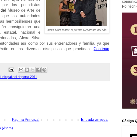
comunicac
por los periodistas
Politécni
o del
Museo de Arte de
 que las autoridades
tas hermosillenses que
ión consiguieron una
Alexa Silva recibe el premio Deportista del año
, estatal, nacional e
ardonados, Alexa Silva
autoridades así como por sus entrenadores y familia, ya que
éxito en las diversas disciplinas que practican.
Continúa
unicipal del deporte 2011
Página Principal
Entrada antigua
Código Q
a (Atom)