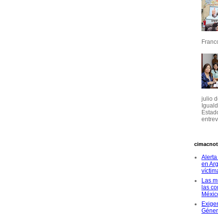
Franco
julio 
Igual
Estado
entrevi
cimacnot
Alerta
en Arg
víctim
Las m
las co
Méxic
Exigen
Géne