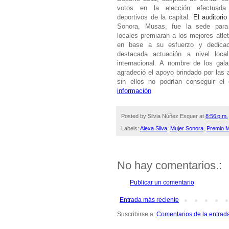
votos en la elección efectuada 
deportivos de la capital.
El auditori
Sonora, Musas, fue la sede para
locales premiaran a los mejores atle
en base a su esfuerzo y dedicac
destacada actuación a nivel local
internacional. A nombre de los gal
agradeció el apoyo brindado por las 
sin ellos no podrían conseguir el 
información
Posted by
Silvia Núñez Esquer
at
8:56 p.m.
Labels:
Alexa Silva
,
Mujer Sonora
,
Premio M
No hay comentarios.:
Publicar un comentario
Entrada más reciente
Suscribirse a:
Comentarios de la entrad