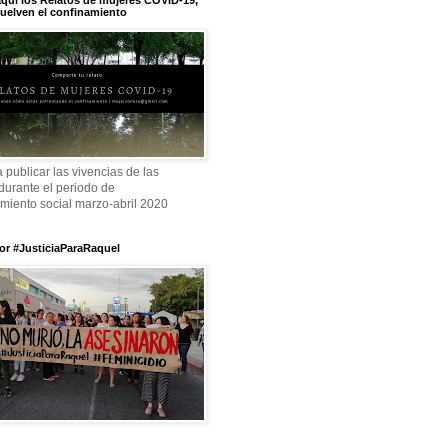
quí los Relatos de mujeres COVID-19,
uelven el confinamiento
a publicar las vivencias de las
durante el periodo de
amiento social marzo-abril 2020
or #JusticiaParaRaquel