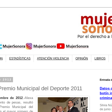
ÓN
ESTADÍSTICAS
ATENCIÓN VIOLENCIA
OPINIÓN
LIBROS
e 2012
Entrada 
 Premio Municipal del Deporte 2011
Datos d
botín i
crimin
embre de 2012
.-
Alexa
ento de pesas, resultó
Silvia N
remio Municipal del
de junio
on el mayor número de