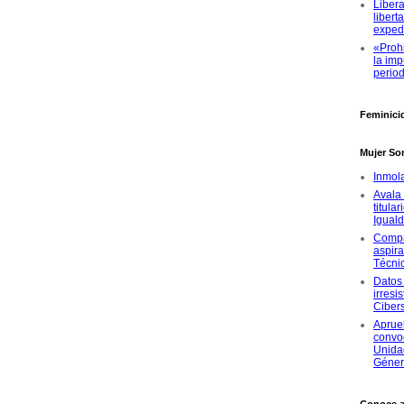
Libera
libert
exped
«Proh
la imp
period
Feminici
Mujer So
Inmol
Avala 
titula
Igual
Compa
aspira
Técni
Datos 
irresi
Ciber
Aprue
convoc
Unida
Géne