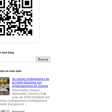
n este blog
sto en este sitio
Se reúnen embajadores de
la Unión Europea con
organizaciones de Sonora
Silvia Núñez Esquer
Hermosillo, Sonora | 8 de
junio de 2026 Facilitado por
éxico, embajadores y embajadoras
Unión Europea en ...
Inmolado