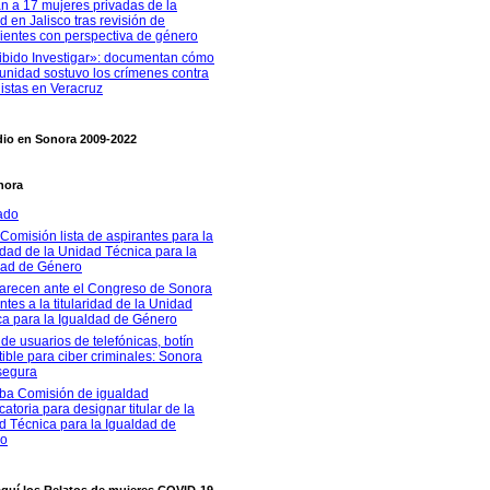
n a 17 mujeres privadas de la
ad en Jalisco tras revisión de
ientes con perspectiva de género
ibido Investigar»: documentan cómo
unidad sostuvo los crímenes contra
istas en Veracruz
dio en Sonora 2009-2022
nora
ado
Comisión lista de aspirantes para la
ridad de la Unidad Técnica para la
dad de Género
recen ante el Congreso de Sonora
ntes a la titularidad de la Unidad
ca para la Igualdad de Género
de usuarios de telefónicas, botín
stible para ciber criminales: Sonora
segura
ba Comisión de igualdad
atoria para designar titular de la
d Técnica para la Igualdad de
ro