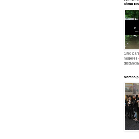
Conoce a
cómo res
Sitio par
mujeres 
distanci
Marcha p