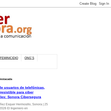
FEMINICIDIO
ONG´S
destacada
e usuarios de telefónicas,
rresistible para ciber
ales: Sonora Cibersegura
úñez Esquer Hermosillo, Sonora | 25
 2026 El Ingeniero en