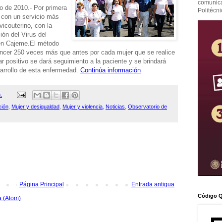
comunicac
 de 2010.- Por primera
Politécni
 con un servicio más
vicouterino, con la
ión del Virus del
 en Cajeme.El método
cáncer 250 veces más que antes por cada mujer que se realice
r positivo se dará seguimiento a la paciente y se brindará
sarrollo de esta enfermedad.
Continúa información
.
ción
,
Mujer y desigualdad
,
Mujer y violencia
,
Noticias
,
Observatorio de
Página Principal
Entrada antigua
Código Q
a (Atom)