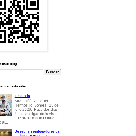
n este blog
sto en este sitio
Inmolado
Silvia Núñez Esquer
Hermosillo, Sonora | 25 de
julio 2026.- Hace dos días
fuimos testigas de la visita
que hizo Patricia Duarte
 al...
Se reúnen embajadores de
la Unión Europea con