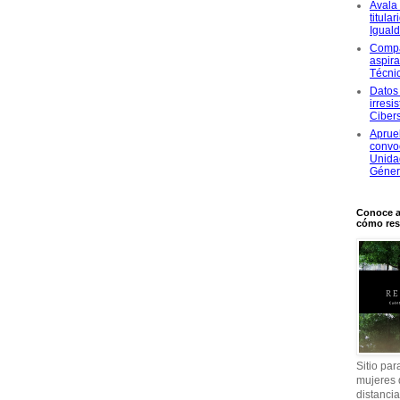
Avala 
titula
Igual
Compa
aspira
Técni
Datos 
irresi
Ciber
Aprue
convoc
Unida
Géne
Conoce a
cómo res
Sitio par
mujeres 
distanci