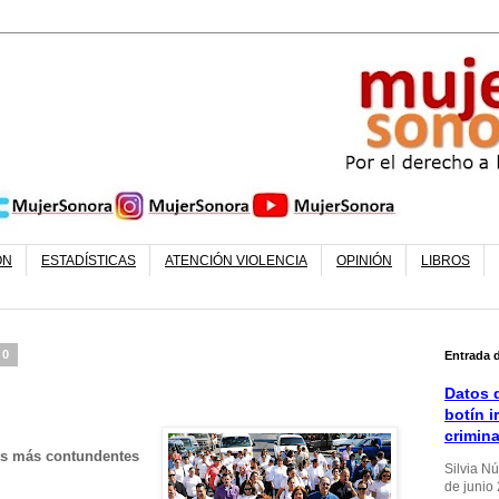
ÓN
ESTADÍSTICAS
ATENCIÓN VIOLENCIA
OPINIÓN
LIBROS
10
Entrada 
Datos d
botín i
crimin
zos más contundentes
Silvia N
de junio