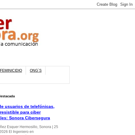
FEMINICIDIO
ONG´S
destacada
e usuarios de telefónicas,
rresistible para ciber
ales: Sonora Cibersegura
úñez Esquer Hermosillo, Sonora | 25
 2026 El Ingeniero en