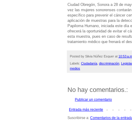
Ciudad Obregón, Sonora a 28 de mayo
vez las mujeres sonorenses contarán
específico para prevenir el cáncer cer
aplicación de muestras para la detecc
Papiloma Humano, iniciada este día
ofrecerá la oportunidad de evitar el 
esta muestra, pues en caso de resulta
tratamiento médico que frenará el de
Posted by
Silvia Núñez Esquer
at
10:53 a.m
Labels:
Ciudadanía
,
discriminación
,
Legisla
medios
No hay comentarios.:
Publicar un comentario
Entrada más reciente
Suscribirse a:
Comentarios de la entrad