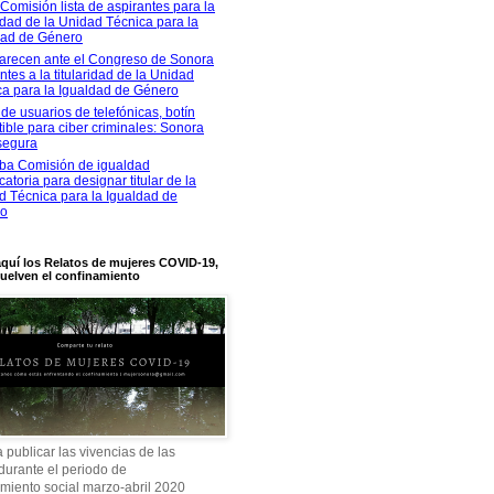
Comisión lista de aspirantes para la
ridad de la Unidad Técnica para la
dad de Género
recen ante el Congreso de Sonora
ntes a la titularidad de la Unidad
ca para la Igualdad de Género
de usuarios de telefónicas, botín
stible para ciber criminales: Sonora
segura
ba Comisión de igualdad
atoria para designar titular de la
d Técnica para la Igualdad de
ro
quí los Relatos de mujeres COVID-19,
uelven el confinamiento
a publicar las vivencias de las
durante el periodo de
amiento social marzo-abril 2020