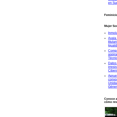
en Su
Feminici
Mujer So
Inmol
Avala 
titula
Igual
Compa
aspira
Técni
Datos 
irresi
Ciber
Aprue
convoc
Unida
Géne
Conoce a
cómo res