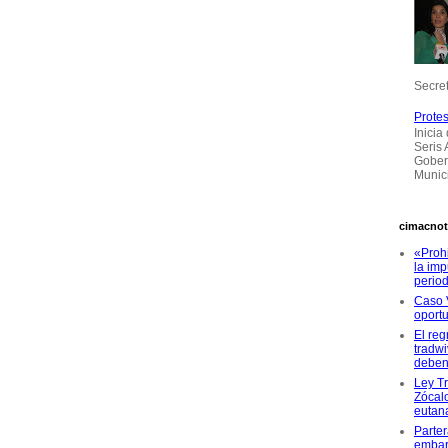
Secret
Protes
Inicia
Seris
Gober
Munici
cimacnot
«Proh
la imp
period
Caso 
oportu
El reg
tradwi
deben
Ley T
Zócalo
eutan
Parter
embar