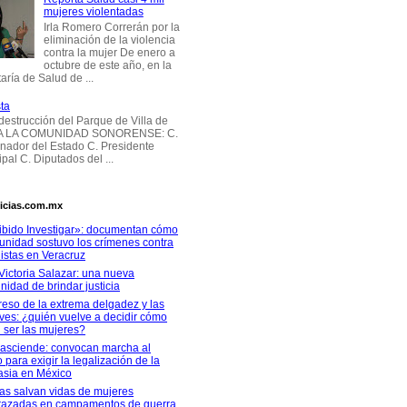
mujeres violentadas
Irla Romero Correrán por la
eliminación de la violencia
contra la mujer De enero a
octubre de este año, en la
aría de Salud de ...
ta
 destrucción del Parque de Villa de
 A LA COMUNIDAD SONORENSE: C.
nador del Estado C. Presidente
pal C. Diputados del ...
icias.com.mx
ibido Investigar»: documentan cómo
unidad sostuvo los crímenes contra
istas en Veracruz
Victoria Salazar: una nueva
nidad de brindar justicia
reso de la extrema delgadez y las
ves: ¿quién vuelve a decidir cómo
 ser las mujeres?
rasciende: convocan marcha al
 para exigir la legalización de la
asia en México
as salvan vidas de mujeres
azadas en campamentos de guerra