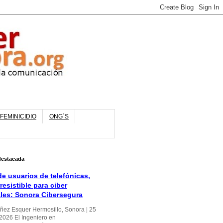
FEMINICIDIO
ONG´S
destacada
e usuarios de telefónicas,
rresistible para ciber
ales: Sonora Cibersegura
úñez Esquer Hermosillo, Sonora | 25
 2026 El Ingeniero en