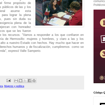
comunicac
l firme propósito de
Politécni
s públicos de las y los
deral asume esta
 para lograr la plena
es, pues sin duda su
exigencia plena de la
ejerzan con honradez
licos que se les fueron
e los recursos. “Vamos a responder a los que confiaron en
ía de Hermosillo: mujeres y hombres, y claro a las y los
alto a nuestro Estado con hechos. Hay mucho que hacer en
s derechos humanos y de fiscalización, cumpliremos como se
nda", expresó Valle Samperio.
ora
,
Mujeres y política
Código Q