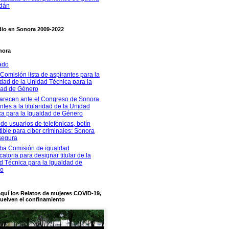
dán
dio en Sonora 2009-2022
nora
ado
Comisión lista de aspirantes para la
ridad de la Unidad Técnica para la
dad de Género
recen ante el Congreso de Sonora
ntes a la titularidad de la Unidad
ca para la Igualdad de Género
de usuarios de telefónicas, botín
stible para ciber criminales: Sonora
segura
ba Comisión de igualdad
atoria para designar titular de la
d Técnica para la Igualdad de
ro
quí los Relatos de mujeres COVID-19,
uelven el confinamiento