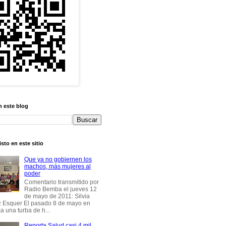
n este blog
sto en este sitio
Que ya no gobiernen los
machos, más mujeres al
poder
Comentario transmitido por
Radio Bemba el jueves 12
de mayo de 2011: Silvia
 Esquer El pasado 8 de mayo en
 una turba de h...
Reporta Salud casi 4 mil