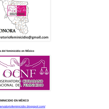
 del feminicidio en México
MINICIDIO EN MÉXICO
servatoriofeminicidio.blogspot.com/