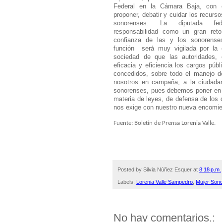
Federal en la Cámara Baja, con e
proponer, debatir y cuidar los recurso
sonorenses. La diputada fe
responsabilidad como un gran reto
confianza de las y los sonorens
función será muy vigilada por la 
sociedad de que las autoridades, 
eficacia y eficiencia los cargos púb
concedidos, sobre todo el manejo d
nosotros en campaña, a la ciudadan
sonorenses, pues debemos poner en 
materia de leyes, de defensa de lo
nos exige con nuestro nueva encomie
Fuente: Boletín de Prensa Lorenia Valle.
Posted by
Silvia Núñez Esquer
at
8:18 p.m.
Labels:
Lorenia Valle Sampedro
,
Mujer Son
No hay comentarios.: