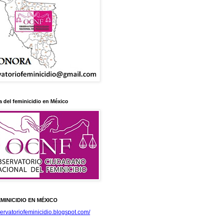
 del feminicidio en México
MINICIDIO EN MÉXICO
servatoriofeminicidio.blogspot.com/