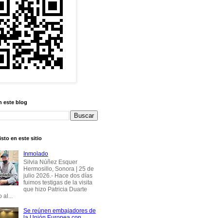
n este blog
sto en este sitio
Inmolado
Silvia Núñez Esquer
Hermosillo, Sonora | 25 de
julio 2026.- Hace dos días
fuimos testigas de la visita
que hizo Patricia Duarte
 al...
Se reúnen embajadores de
la Unión Europea con