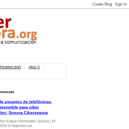
FEMINICIDIO
ONG´S
destacada
e usuarios de telefónicas,
rresistible para ciber
ales: Sonora Cibersegura
úñez Esquer Hermosillo, Sonora | 25
 2026 El Ingeniero en