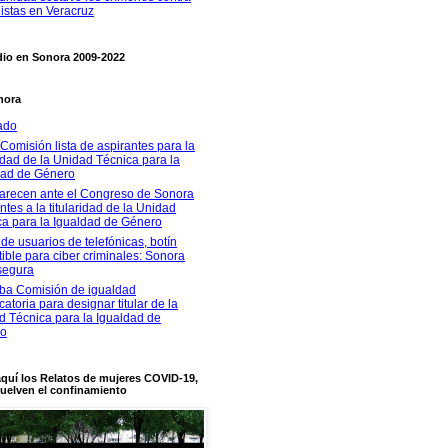
istas en Veracruz
dio en Sonora 2009-2022
nora
ado
Comisión lista de aspirantes para la
ridad de la Unidad Técnica para la
dad de Género
recen ante el Congreso de Sonora
ntes a la titularidad de la Unidad
ca para la Igualdad de Género
de usuarios de telefónicas, botín
stible para ciber criminales: Sonora
segura
ba Comisión de igualdad
atoria para designar titular de la
d Técnica para la Igualdad de
ro
quí los Relatos de mujeres COVID-19,
uelven el confinamiento