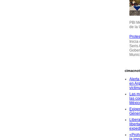
PBI M
de la 
Protes
Inicia
Seris
Gober
Munici
cimacnot
Alerta
en Arg
víctim
Las m
las co
Méxic
Exigen
Géne
Libera
libert
exped
«Proh
la imp