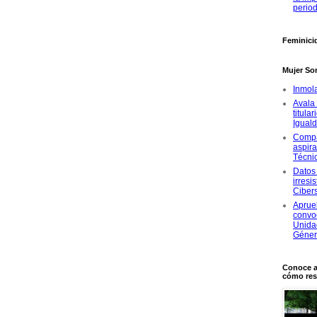
period
Feminici
Mujer So
Inmol
Avala 
titula
Igual
Compa
aspira
Técni
Datos 
irresi
Ciber
Aprue
convoc
Unida
Géne
Conoce a
cómo res