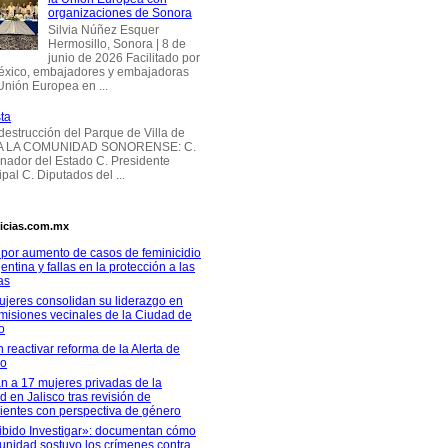
organizaciones de Sonora
Silvia Núñez Esquer
Hermosillo, Sonora | 8 de
junio de 2026 Facilitado por
éxico, embajadores y embajadoras
Unión Europea en ...
ta
 destrucción del Parque de Villa de
 A LA COMUNIDAD SONORENSE: C.
nador del Estado C. Presidente
pal C. Diputados del ...
icias.com.mx
 por aumento de casos de feminicidio
entina y fallas en la protección a las
as
ujeres consolidan su liderazgo en
misiones vecinales de la Ciudad de
o
 reactivar reforma de la Alerta de
ro
n a 17 mujeres privadas de la
ad en Jalisco tras revisión de
ientes con perspectiva de género
ibido Investigar»: documentan cómo
unidad sostuvo los crímenes contra