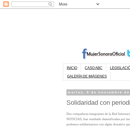
INICIO
CASO ABC
LEGISLACI
GALERÍA DE IMÁGENES
martes, 6 de noviembre de
Solidaridad con period
Dos compañeras integrantes de la Red Internac
NOTICIAS, han resultado damnificadas por las 
podemos solidarizarnos con algún donativo que 